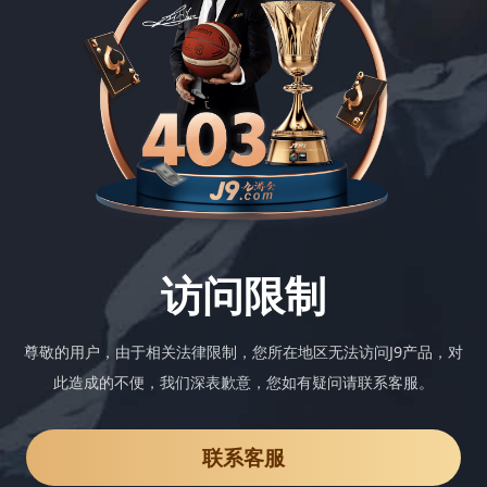
访问限制
尊敬的用户，由于相关法律限制，您所在地区无法访问J9产品，对
此造成的不便，我们深表歉意，您如有疑问请联系客服。
联系客服