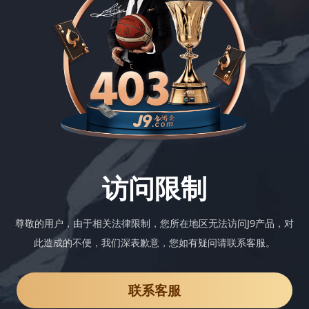
访问限制
尊敬的用户，由于相关法律限制，您所在地区无法访问J9产品，对
此造成的不便，我们深表歉意，您如有疑问请联系客服。
联系客服