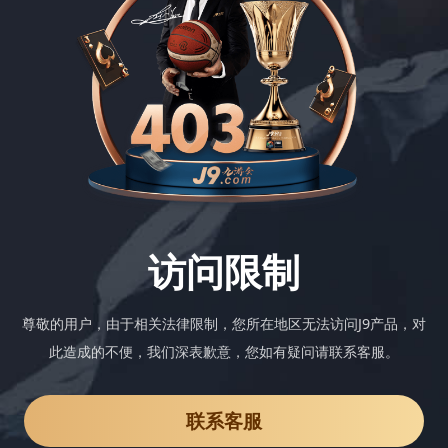
访问限制
尊敬的用户，由于相关法律限制，您所在地区无法访问J9产品，对
此造成的不便，我们深表歉意，您如有疑问请联系客服。
联系客服